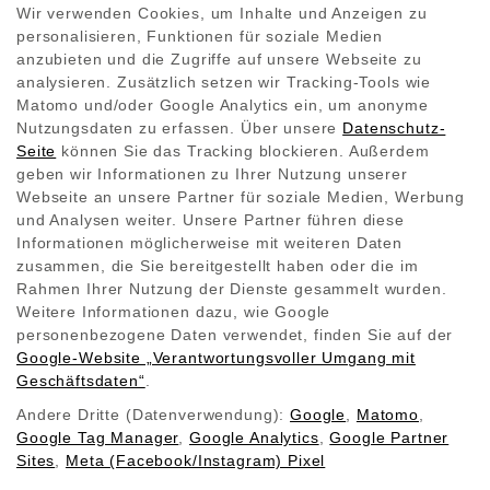
kommen in solchen Fällen vor allem punktuell zum
Wir verwenden Cookies, um Inhalte und Anzeigen zu
Einsatz, beispielsweise als Strahler im Bad- und
personalisieren, Funktionen für soziale Medien
Duschbereich.
anzubieten und die Zugriffe auf unsere Webseite zu
analysieren. Zusätzlich setzen wir Tracking-Tools wie
Matomo und/oder Google Analytics ein, um anonyme
Nutzungsdaten zu erfassen. Über unsere
Datenschutz-
Heizkonzept in die Sanierung einplanen
Seite
können Sie das Tracking blockieren. Außerdem
geben wir Informationen zu Ihrer Nutzung unserer
Wenn es schließlich doch an die Sanierung eines
Webseite an unsere Partner für soziale Medien, Werbung
Altbaus geht, dann sollte möglichst von Anfang an
und Analysen weiter. Unsere Partner führen diese
ein ganzheitliches Heizkonzept eingeplant werden.
Informationen möglicherweise mit weiteren Daten
Ein Infrarot-Heizberater ermittelt die Möglichkeiten
zusammen, die Sie bereitgestellt haben oder die im
Rahmen Ihrer Nutzung der Dienste gesammelt wurden.
einer ökologisch nachhaltigen und kostensparenden
Weitere Informationen dazu, wie Google
Lösung. Durch das Eliminieren von unnötigen
personenbezogene Daten verwendet, finden Sie auf der
Wärmeaustritten und Feuchtigkeitseintritten kann
Google‑Website „Verantwortungsvoller Umgang mit
eine Redwell Infrarotheizung höchste
Geschäftsdaten“
.
Energieeffizienz erzielen, und zwar in sämtlichen
Andere Dritte (Datenverwendung):
Google
,
Matomo
,
Räumlichkeiten. Durch die Erwärmung von
Google Tag Manager
,
Google Analytics
,
Google Partner
Gegenständen und Wänden entsteht nicht nur ein
Sites
,
Meta (Facebook/Instagram) Pixel
deutlich angenehmeres, ganzheitliches und länger