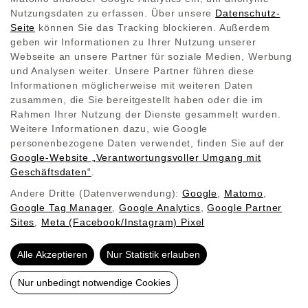
erwärmt. Dies führt zu einem angenehmen
Nutzungsdaten zu erfassen. Über unsere
Datenschutz-
Raumklima ohne die typischen Probleme
Seite
können Sie das Tracking blockieren. Außerdem
konventioneller Heizungen wie trockene Luft oder
geben wir Informationen zu Ihrer Nutzung unserer
Staubverwirbelungen. Redwells Infrarot-
Webseite an unsere Partner für soziale Medien, Werbung
und Analysen weiter. Unsere Partner führen diese
Tafelheizungen sind nicht nur effizient, sondern
Informationen möglicherweise mit weiteren Daten
auch ästhetisch ansprechend, was sie zu einer
zusammen, die Sie bereitgestellt haben oder die im
idealen Lösung für jedes moderne Zuhause macht.
Rahmen Ihrer Nutzung der Dienste gesammelt wurden.
Weitere Informationen dazu, wie Google
personenbezogene Daten verwendet, finden Sie auf der
Zurück zur Übersicht
Google‑Website „Verantwortungsvoller Umgang mit
Geschäftsdaten“
.
Andere Dritte (Datenverwendung):
Google
,
Matomo
,
Google Tag Manager
,
Google Analytics
,
Google Partner
Sites
,
Meta (Facebook/Instagram) Pixel
Alle Akzeptieren
Nur Statistik erlauben
Nur unbedingt notwendige Cookies
ÜBER UNS
INFRAROTHEIZUNGEN