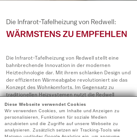
Die Infrarot-Tafelheizung von Redwell:
WÄRMSTENS ZU EMPFEHLEN
Die Infrarot-Tafelheizung von Redwell stellt eine
bahnbrechende Innovation in der modernen
Heiztechnologie dar. Mit ihrem schlanken Design und
der effizienten Wärmeabgabe revolutioniert sie das
Konzept des Wohnkomforts. Im Gegensatz zu
traditionellen Heizsystemen nutzt die Redwell
Infrarot-Tafelheizung Infrarotstrahlen, um Räume
Diese Webseite verwendet Cookies
gleichmäßig und energiesparend zu erwärmen.
Wir verwenden Cookies, um Inhalte und Anzeigen zu
personalisieren, Funktionen für soziale Medien
anzubieten und die Zugriffe auf unsere Webseite zu
Das Besondere an dieser Heiztechnik ist, dass sie
analysieren. Zusätzlich setzen wir Tracking-Tools wie
nicht die Luft, sondern die Objekte im Raum direkt
Matomo und/oder Google Analytics ein, um anonyme