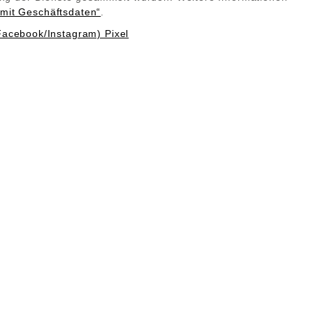
ngen vernachlässigt wird. Infrarotwärme
mit Geschäftsdaten“
.
rgenen.
Facebook/Instagram) Pixel
 kombinieren. Lustige, kindgerechte
r Wirkung von Sonnenstrahlen vergleichen.
rekte Berührungen zu vermeiden, doch
ne Deckenheizung die beste Lösung. Diese
ung eignet sich Infrarotwärme ebenso
otberater von Infrarotvertrieb by
Termin!