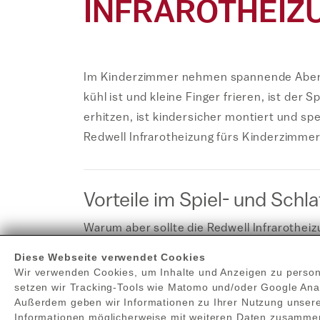
INFRAROTHEIZ
Im Kinderzimmer nehmen spannende Abenteu
kühl ist und kleine Finger frieren, ist der
erhitzen, ist kindersicher montiert und sp
Redwell Infrarotheizung fürs Kinderzimmer
Vorteile im Spiel- und Sch
Warum aber sollte die Redwell Infrarothe
Heizlösungen, und bietet sich vor allem fü
Diese Webseite verwendet Cookies
Wir verwenden Cookies, um Inhalte und Anzeigen zu personal
Schnelles Aufheizen:
Viele Kids mö
setzen wir Tracking-Tools wie Matomo und/oder Google An
Außerdem geben wir Informationen zu Ihrer Nutzung unsere
schnell auf und erwärmt zudem Wände
Informationen möglicherweise mit weiteren Daten zusammen