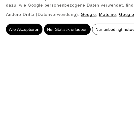
Gesund:
Kinder befinden sich vor al
dazu, wie Google personenbezogene Daten verwendet, find
verteilt sich gleichmäßig im Raum un
Andere Dritte (Datenverwendung):
Google
,
Matomo
,
Google
Verspieltes Design:
Klassische Pane
Alle Akzeptieren
Nur Statistik erlauben
Nur unbedingt notw
Figuren und Designs schaffen eine 
So wird die Infrarotheizung 
Prinzipiell ist die Infrarotheizung kinder
Allerdings kann der Heizkörper Oberfläche
ebenso will die Infrarotheizung im Kinder
sollte allerdings nicht direkt über dem K
hervorragend als Variante für den bzw. üb
Mit einer Redwell Infrarotheizung ist scho
Nothegger findet die beste Lösung für Ihr