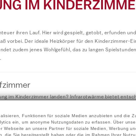
UNG IM KINDERZIMME
er ihren Lauf. Hier wird gespielt, getobt, erfunden und 
 Spaß vorbei. Der ideale Heizkörper für den Kinderzimmer-Ei
endet zudem jenes Wohlgefühl, das zu langen Spielstunden e
.
lafzimmer
izung im Kinderzimmer landen? Infrarotwärme bietet ents
r Räume, wo sich Kinder häufig aufhalten, an:
isieren, Funktionen für soziale Medien anzubieten und die Zu
chten spontan, ohne Vorwarnung ins Spielzimmer. Inf
alytics ein, um anonyme Nutzungsdaten zu erfassen. Über uns
r Webseite an unsere Partner für soziale Medien, Werbung und
 sowie Objekte für Spiel und Spaß nach Lust und Lau
, die Sie bereitgestellt haben oder die im Rahmen Ihrer Nutz