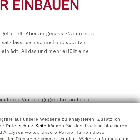
R EINBAUEN
getüftelt. Aber aufgepasst: Wenn es zu
nsatz lässt sich schnell und spontan
inlädt. All das und mehr erfüllt eine
cheidende Vorteile gegenüber anderen
griffe auf unsere Webseite zu analysieren. Zusätzlich
rarotwärme heizt den Raum besonders
ere
Datenschutz-Seite
können Sie das Tracking blockieren.
 Analysen weiter. Unsere Partner führen diese
ne.
ung der Dienste gesammelt wurden. Weitere Informationen