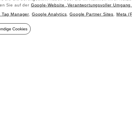
lem im unteren Drittel des Raums, das von Konvexheizu
en Sie auf der
Google‑Website „Verantwortungsvoller Umgang 
d verhindert zudem das Aufwirbeln von Staub und Alle
 Tag Manager
,
Google Analytics
,
Google Partner Sites
,
Meta (
ele lassen sich prima mit allerlei Mustern und Motiven
endige Cookies
angenehme Atmosphäre.
richtig montiert
sicher. Die Wärme der Heizpaneele lässt sich in etwa mit de
ntemperaturen von bis zu 90 °C erreichen. Daher sind di
zimmer nicht hinter Möbeln versteckt werden. Meist ist ei
opf angebracht werden. Durch die besondere Wärmeverteil
er dem Wickeltisch.
n bei den Jüngsten für Komfort und Spaß gesorgt. Ihr Infrar
e vier Wände. Vereinbaren Sie gleich heute einen Vor-Ort-