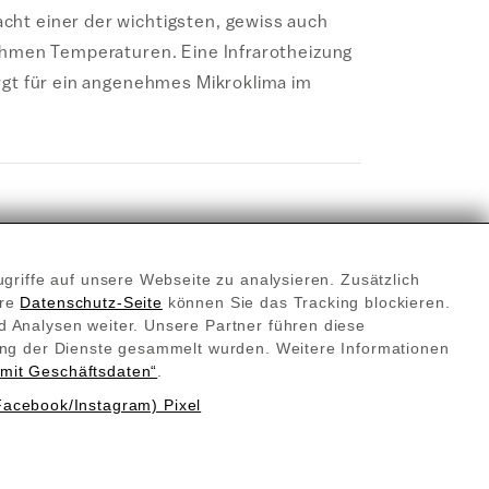
cht einer der wichtigsten, gewiss auch
nehmen Temperaturen. Eine Infrarotheizung
rgt für ein angenehmes Mikroklima im
ur die eine, einzige Heizung, sondern viele
griffe auf unsere Webseite zu analysieren. Zusätzlich
lette Räume oder bloß punktuell erwärmen.
ere
Datenschutz-Seite
können Sie das Tracking blockieren.
n. Ausgewiesene Heizungsexperten
 Analysen weiter. Unsere Partner führen diese
he Redwell Infrarot-Lösung am besten zu
ung der Dienste gesammelt wurden. Weitere Informationen
mit Geschäftsdaten“
.
. Ein Thermostat, gerne mit Smart-
Facebook/Instagram) Pixel