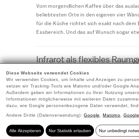
Vom morgendlichen Kaffee über das auslade
beliebtesten Orte in den eigenen vier Wän
für die Küche richtet sich exakt nach dem
Essbereich. Und das auf Wunsch sogar etw
Infrarot als flexibles Rau
Das Schöne an einer Redwell Infrarotheizung
Diese Webseite verwendet Cookies
Wir verwenden Cookies, um Inhalte und Anzeigen zu personal
verschiedene, individuelle Lösungen mit 
setzen wir Tracking-Tools wie Matomo und/oder Google An
Lassen Sie die Infrarotheizung in Ihrer K
Außerdem geben wir Informationen zu Ihrer Nutzung unsere
ermitteln – gerne auch in Verbindung mit 
Informationen möglicherweise mit weiteren Daten zusammen
dazu, wie Google personenbezogene Daten verwendet, find
Ihrer Küche passt. Geplant und gebaut wir
Andere Dritte (Datenverwendung):
Google
,
Matomo
,
Google
Bedienung, ermöglicht die exakte, saisonal
Alle Akzeptieren
Nur Statistik erlauben
Nur unbedingt notw