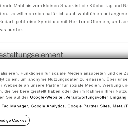
nde Mahl bis zum kleinen Snack ist die Küche Tag und Na
den. Da will man sich natürlich auch wohlfühlen bei ange
 Bedarf, geht eine Symbiose mit Herd und Ofen ein, und so
as bunter.
mgestaltungselement
 für den Wohnbereich ist ihre Versatilität. Es gibt nicht n
isieren, Funktionen für soziale Medien anzubieten und die Zu
kompletten Heizungen sowie einzelnen Paneelen, die komp
alytics ein, um anonyme Nutzungsdaten zu erfassen. Über uns
üche auf jeden Fall professionell ausmessen und anbringe
r Webseite an unsere Partner für soziale Medien, Werbung und
Herd und Ofen – wo welcher Heizbedarf besteht, und welc
, die Sie bereitgestellt haben oder die im Rahmen Ihrer Nutz
en Sie auf der
Google‑Website „Verantwortungsvoller Umgang 
d übrigens stets mit dem höchsten benötigten Heizbedarf
 Tag Manager
,
Google Analytics
,
Google Partner Sites
,
Meta (
e Regulierung.
endige Cookies