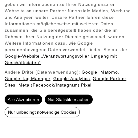
Oberfläche
geben wir Informationen zu Ihrer Nutzung unserer
Stahl keramisch beschichtet, Schiefer,
Webseite an unsere Partner für soziale Medien, Werbung
Aluminiumrahmen
und Analysen weiter. Unsere Partner führen diese
Schutzart
Informationen möglicherweise mit weiteren Daten
IP 40 (Netzstecker) , IP 40 (Festanschluss)
zusammen, die Sie bereitgestellt haben oder die im
Montage
Rahmen Ihrer Nutzung der Dienste gesammelt wurden.
Wand- und Deckenmontage möglich
Weitere Informationen dazu, wie Google
personenbezogene Daten verwendet, finden Sie auf der
Google‑Website „Verantwortungsvoller Umgang mit
Verfügbare Modelle
Geschäftsdaten“
.
Andere Dritte (Datenverwendung):
Google
,
Matomo
,
Google Tag Manager
,
Google Analytics
,
Google Partner
Sites
,
Meta (Facebook/Instagram) Pixel
Weitere Produkte
Alle Akzeptieren
Nur Statistik erlauben
Nur unbedingt notwendige Cookies