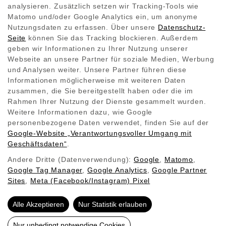
analysieren. Zusätzlich setzen wir Tracking-Tools wie
Matomo und/oder Google Analytics ein, um anonyme
Nutzungsdaten zu erfassen. Über unsere
Datenschutz-
Seite
können Sie das Tracking blockieren. Außerdem
geben wir Informationen zu Ihrer Nutzung unserer
Webseite an unsere Partner für soziale Medien, Werbung
und Analysen weiter. Unsere Partner führen diese
Informationen möglicherweise mit weiteren Daten
zusammen, die Sie bereitgestellt haben oder die im
Rahmen Ihrer Nutzung der Dienste gesammelt wurden.
Weitere Informationen dazu, wie Google
personenbezogene Daten verwendet, finden Sie auf der
Google‑Website „Verantwortungsvoller Umgang mit
Geschäftsdaten“
.
Andere Dritte (Datenverwendung):
Google
,
Matomo
,
Vorbeugung von Feuchtigkeit: Reduziert
Google Tag Manager
,
Google Analytics
,
Google Partner
das Risiko von Schimmel
Sites
,
Meta (Facebook/Instagram) Pixel
Alle Akzeptieren
Nur Statistik erlauben
Infrarotheizungen erwärmen nicht nur die Raumluft,
Nur unbedingt notwendige Cookies